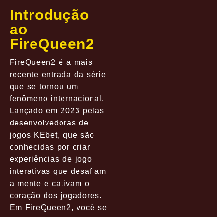
Introdução
ao
FireQueen2
FireQueen2 é a mais
recente entrada da série
que se tornou um
fenômeno internacional.
Lançado em 2023 pelas
desenvolvedoras de
jogos KEbet, que são
conhecidas por criar
experiências de jogo
interativas que desafiam
a mente e cativam o
coração dos jogadores.
Em FireQueen2, você se