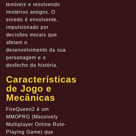
temíveis e resolvendo
mistérios antigos. O
enredo é envolvente,
impulsionado por
decisões morais que
afetam o
desenvolvimento da sua
personagem e o
desfecho da história.
Características
de Jogo e
Mecânicas
FireQueen2 é um
MMOPRG (Massively
Multiplayer Online Role-
Playing Game) que