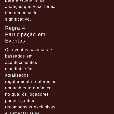
para a vitória, e as
alianças que você forma
têm um impacto
significativo.
Regra 4:
Participação em
Eventos
Os eventos sazonais e
baseados em
acontecimentos
mundiais são
atualizados
regularmente e oferecem
um ambiente dinâmico
no qual os jogadores
podem ganhar
recompensas exclusivas
e aumentar suas