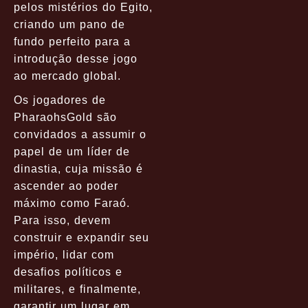
pelos mistérios do Egito,
criando um pano de
fundo perfeito para a
introdução desse jogo
ao mercado global.
Os jogadores de
PharaohsGold são
convidados a assumir o
papel de um líder de
dinastia, cuja missão é
ascender ao poder
máximo como Faraó.
Para isso, devem
construir e expandir seu
império, lidar com
desafios políticos e
militares, e finalmente,
garantir um lugar em