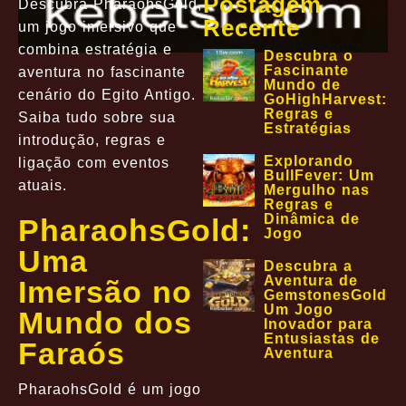
Postagem
Descubra PharaohsGold,
Recente
um jogo imersivo que
combina estratégia e
Descubra o
Fascinante
aventura no fascinante
Mundo de
cenário do Egito Antigo.
GoHighHarvest:
Regras e
Saiba tudo sobre sua
Estratégias
introdução, regras e
Explorando
ligação com eventos
BullFever: Um
atuais.
Mergulho nas
Regras e
Dinâmica de
PharaohsGold:
Jogo
Uma
Descubra a
Aventura de
Imersão no
GemstonesGold:
Um Jogo
Mundo dos
Inovador para
Entusiastas de
Faraós
Aventura
PharaohsGold é um jogo