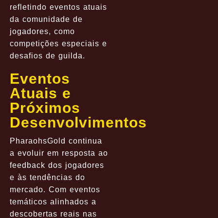
refletindo eventos atuais
da comunidade de
jogadores, como
competições especiais e
desafios de guilda.
Eventos
Atuais e
Próximos
Desenvolvimentos
PharaohsGold continua
a evoluir em resposta ao
feedback dos jogadores
e às tendências do
mercado. Com eventos
temáticos alinhados a
descobertas reais nas