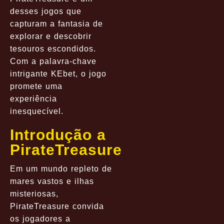
desses jogos que
capturam a fantasia de
explorar e descobrir
tesouros escondidos.
Com a palavra-chave
intrigante KEbet, o jogo
promete uma
experiência
inesquecível.
Introdução a
PirateTreasure
Em um mundo repleto de
mares vastos e ilhas
misteriosas,
PirateTreasure convida
os jogadores a