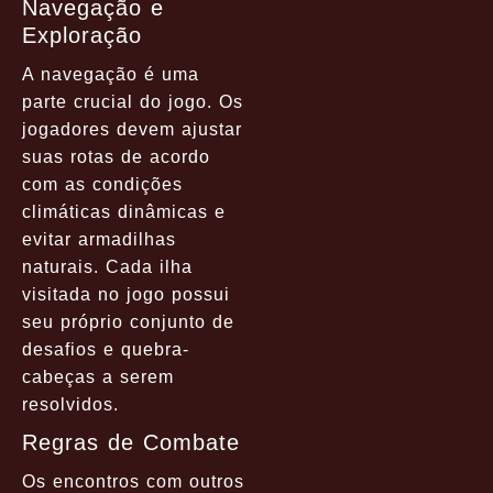
Navegação e
Exploração
A navegação é uma
parte crucial do jogo. Os
jogadores devem ajustar
suas rotas de acordo
com as condições
climáticas dinâmicas e
evitar armadilhas
naturais. Cada ilha
visitada no jogo possui
seu próprio conjunto de
desafios e quebra-
cabeças a serem
resolvidos.
Regras de Combate
Os encontros com outros