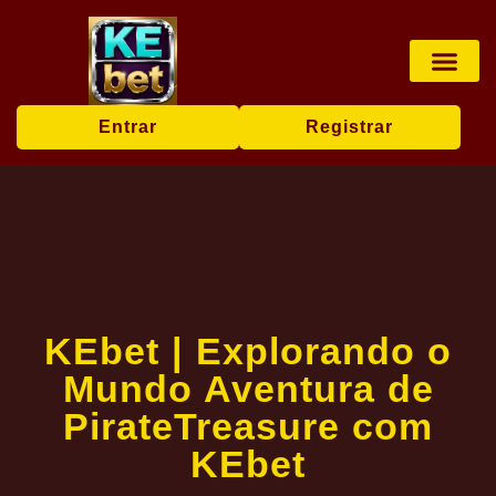
Jogos de mesa
Jogos de bingo
Caça-níque
Esportes virtua
Eventos exc
Últimas Notíc
Entrar
Registrar
KEbet | Explorando o
Mundo Aventura de
PirateTreasure com
KEbet