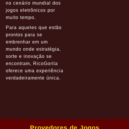
no cenário mundial dos
jogos eletrônicos por
muito tempo.
Para aqueles que estão
prontos para se
embrenhar em um
mundo onde estratégia,
sorte e inovação se
encontram, RicoGorila
oferece uma experiência
verdadeiramente única.
Provedores de Jogos