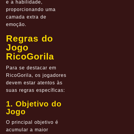
e a habilidade,
proporcionando uma
camada extra de
emoção.
Regras do
Jogo
RicoGorila
Para se destacar em
RicoGorila, os jogadores
devem estar atentos às
suas regras específicas:
1. Objetivo do
Jogo
O principal objetivo é
acumular a maior