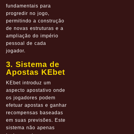
fundamentais para
progredir no jogo,
permitindo a construção
de novas estruturas e a
ampliação do império
pessoal de cada
jogador.
3. Sistema de
Apostas KEbet
KEbet introduz um
aspecto apostativo onde
os jogadores podem
efetuar apostas e ganhar
recompensas baseadas
em suas previsões. Este
sistema não apenas