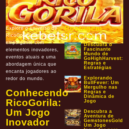
Postagem
Explore o universo de
Recente
RicoGorila, um jogo
empolgante com
Descubra o
Fascinante
elementos inovadores,
Mundo de
eventos atuais e uma
GoHighHarvest:
Regras e
abordagem única que
Estratégias
encanta jogadores ao
Explorando
redor do mundo.
BullFever: Um
Mergulho nas
Conhecendo
Regras e
Dinâmica de
RicoGorila:
Jogo
Um Jogo
Descubra a
Aventura de
Inovador
GemstonesGold:
Um Jogo