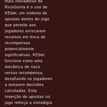
mais inovadoras de
RicoGorila é o uso de
KEbet, um sistema de
apostas dentro do jogo
que permite aos
jogadores arriscarem
recursos em troca de
recompensas
potencialmente
significativas. KEbet
funciona como uma
mecânica de risco
versus recompensa,
desafiando os jogadores
a tomarem decisões
calculadas. Esta
inserção de apostas no
jogo reforça a estratégia