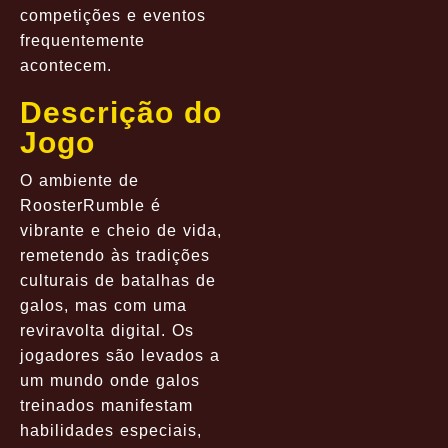
competições e eventos
frequentemente
acontecem.
Descrição do
Jogo
O ambiente de
RoosterRumble é
vibrante e cheio de vida,
remetendo às tradições
culturais de batalhas de
galos, mas com uma
reviravolta digital. Os
jogadores são levados a
um mundo onde galos
treinados manifestam
habilidades especiais,