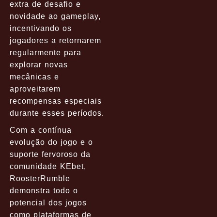
extra de desafio e
novidade ao gameplay,
incentivando os
jogadores a retornarem
regularmente para
explorar novas
mecânicas e
aproveitarem
recompensas especiais
durante esses períodos.
Com a contínua
evolução do jogo e o
suporte fervoroso da
comunidade KEbet,
RoosterRumble
demonstra todo o
potencial dos jogos
como plataformas de