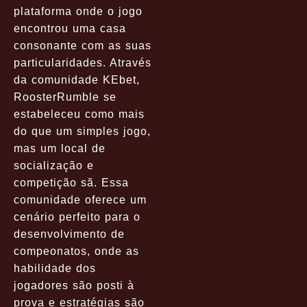
plataforma onde o jogo
encontrou uma casa
consonante com as suas
particularidades. Através
da comunidade KEbet,
RoosterRumble se
estabeleceu como mais
do que um simples jogo,
mas um local de
socialização e
competição sã. Essa
comunidade oferece um
cenário perfeito para o
desenvolvimento de
compeonatos, onde as
habilidade dos
jogadores são posti à
prova e estratégias são