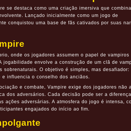
ire se destaca como uma criação imersiva que combin
nvolvente. Lançado inicialmente como um jogo de
nte conquistou uma base de fãs cativados por suas nar
ampire
io, onde os jogadores assumem o papel de vampiros
A jogabilidade envolve a construção de um clã de vamp
 sobrenaturais. O objetivo é simples, mas desafiador:
o e influencia o conselho dos anciãos.
ociação e combate, Vampire exige dos jogadores não 
ca dos adversários. Cada decisão pode ser a diferença
as ações adversárias. A atmosfera do jogo é intensa, 
ticipantes engajados do início ao fim.
mpolgante