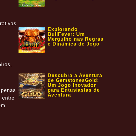
a
rativas
Explorando
BullFever: Um
Mergulho nas Regras
e Dinâmica de Jogo
iros,
Descubra a Aventura
de GemstonesGold:
Um Jogo Inovador
para Entusiastas de
apenas
Aventura
 entre
com