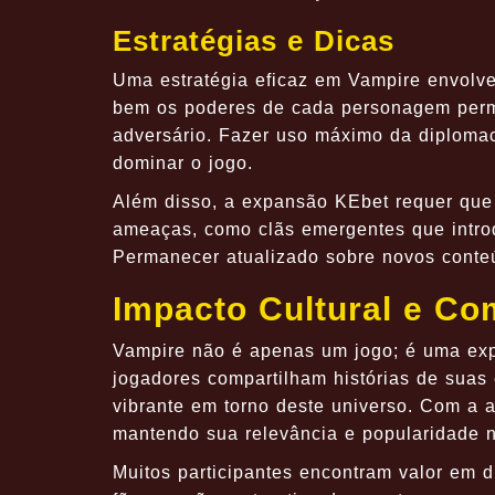
Estratégias e Dicas
Uma estratégia eficaz em Vampire envolve
bem os poderes de cada personagem permi
adversário. Fazer uso máximo da diplomac
dominar o jogo.
Além disso, a expansão KEbet requer que 
ameaças, como clãs emergentes que intro
Permanecer atualizado sobre novos conteú
Impacto Cultural e C
Vampire não é apenas um jogo; é uma expe
jogadores compartilham histórias de suas
vibrante em torno deste universo. Com a a
mantendo sua relevância e popularidade 
Muitos participantes encontram valor em d