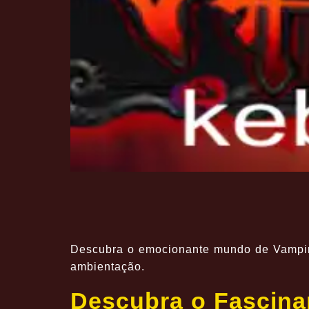
Descubra o emocionante mundo de Vampir
ambientação.
Descubra o Fascina